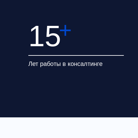
+
15
мый инструмент для 
 гражданство уже не 
человека
Лет работы в консалтинге