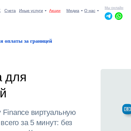
Мы онлайн
Ж
Счета
Иные услуги
Акции
Медиа
О нас
я оплаты за границей
а для
ей
пн-пт: 10.00 - 19.00
 Finance
виртуальную
сб, вс: выходной
всего за 5 минут: без