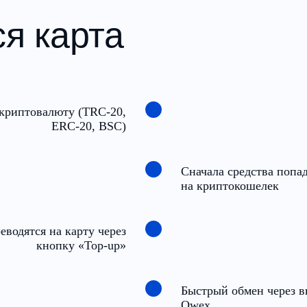
ся карта
криптовалюту (TRC-20,
ERC-20, BSC)
Сначала средства попа
на криптокошелек
водятся на карту через
кнопку «Top-up»
Быстрый обмен через 
Qwex