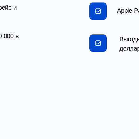
фейс и
Apple P
 000 в
Выгодн
доллар