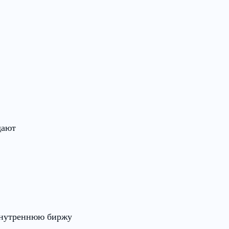
дают
внутреннюю биржу