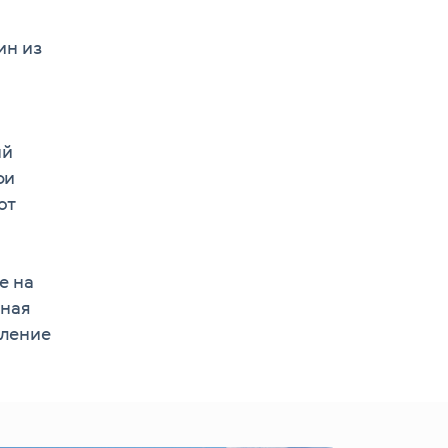
ин из
ый
ри
от
е на
жная
вление