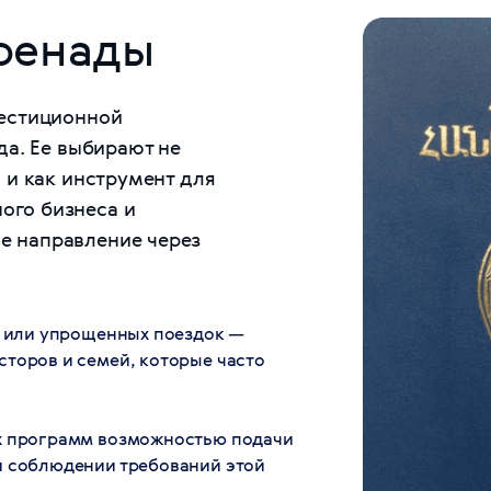
Гренады
вестиционной
да. Ее выбирают не
 и как инструмент для
ого бизнеса и
е направление через
х или упрощенных поездок —
торов и семей, которые часто
их программ возможностью подачи
и соблюдении требований этой