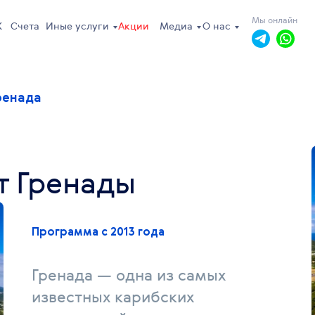
Мы онлайн
Ж
Счета
Иные услуги
Акции
Медиа
О нас
ренада
т Гренады
Программа с 2013 года
пн-пт: 10.00 - 19.00
сб, вс: выходной
Гренада — одна из самых
известных карибских