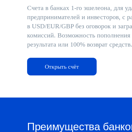
Счета в банках 1-го эшелеона, для у
предпринимателей и инвесторов, с 
в USD/EUR/GBP без оговорок и загр
комиссий. Возможность пополнения 
результата или 100% возврат средств
Открыть счёт
Преимущества банко