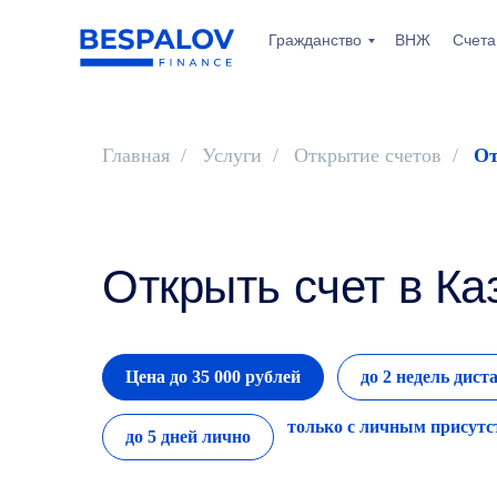
Гражданство
ВНЖ
Счета
Главная
/
Услуги
/
Открытие счетов
/
От
Открыть счет в Ка
Цена до 35 000 рублей
до 2 недель дис
только с личным присутс
до 5 дней лично