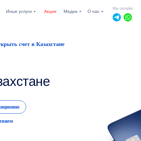
Мы онлайн
Иные услуги
Акции
Медиа
О нас
крыть счет в Казахстане
захстане
танционно
пн-пт: 10.00 - 19.00
сб, вс: выходной
твием