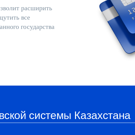
озволит расширить
щутить все
анного государства
вской системы Казахстана