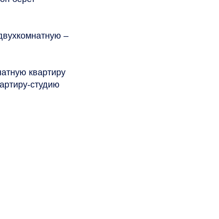
 двухкомнатную –
натную квартиру
вартиру-студию