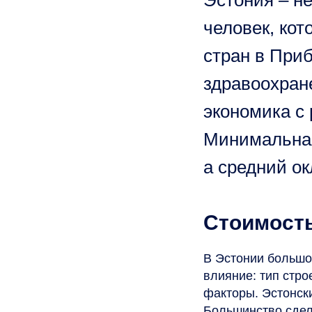
Эстония – не
человек, кот
стран в При
здравоохран
экономика с
Минимальная
а средний ок
Стоимость
В Эстонии большо
влияние: тип стро
факторы. Эстонск
Большинство сдел