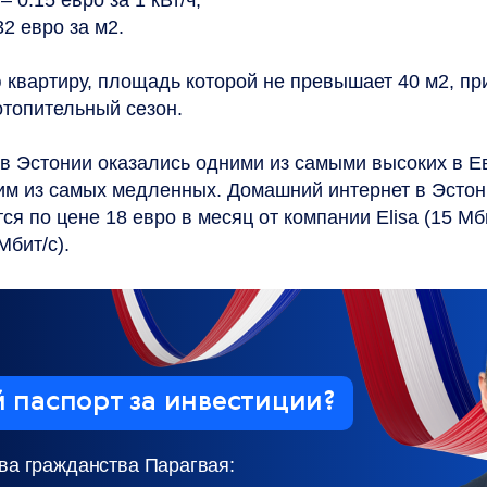
 0.15 евро за 1 кВт/ч;
32 евро за м2.
 квартиру, площадь которой не превышает 40 м2, пр
отопительный сезон.
в Эстонии оказались одними из самыми высоких в Ев
им из самых медленных. Домашний интернет в Эстон
ся по цене 18 евро в месяц от компании Elisa (15 Мби
Мбит/с).
 паспорт
за инвестиции?
а гражданства Парагвая: