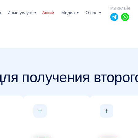
Мы онлайн
а
Иные услуги
Акции
Медиа
О нас
ля получения второг
пн-пт: 10.00 - 19.00
сб, вс: выходной