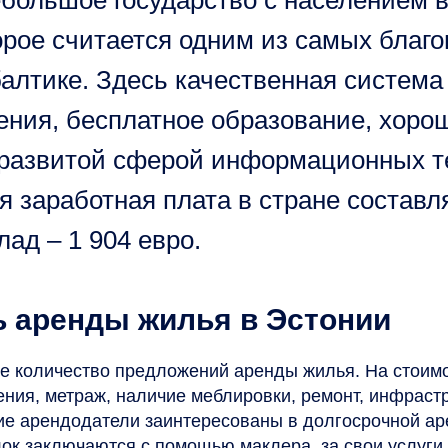
большое государство с населением вс
орое считается одним из самых благ
балтике. Здесь качественная система
ения, бесплатное образование, хорош
 развитой сферой информационных т
 заработная плата в стране составля
лад – 1 904 евро.
 аренды жилья в Эстонии
е количество предложений аренды жилья. На стоим
ения, метраж, наличие меблировки, ремонт, инфраст
ие арендодатели заинтересованы в долгосрочной ар
ок заключаются с помощью маклера, за свои услуги 