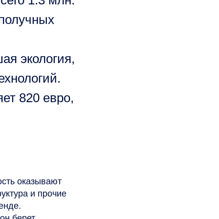
его 1.3 млн.
ополучных
ая экология,
ехнологий.
ет 820 евро,
ость оказывают
руктура и прочие
енде.
он берет