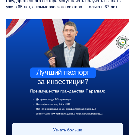
государственного сектора могут начать получать выплаты
уже в 65 лет, а коммерческого сектора – только в 67 лет.
Лучший паспорт
за инвестиции?
Преимущества гражданства Парагвая:
Доступен въезд в 145 стран мира
Легко оформить визу Е-2 в США
Нет налогов на зарубежный доход, а местная ставка 10%
Инвестиции будут приносить доход и покрывать ваши расходы.
Узнать больше