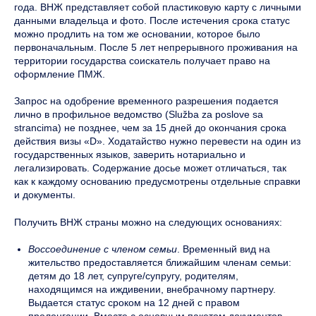
года. ВНЖ представляет собой пластиковую карту с личными
данными владельца и фото. После истечения срока статус
можно продлить на том же основании, которое было
первоначальным. После 5 лет непрерывного проживания на
территории государства соискатель получает право на
оформление ПМЖ.
Запрос на одобрение временного разрешения подается
лично в профильное ведомство (Služba za poslove sa
strancima) не позднее, чем за 15 дней до окончания срока
действия визы «D». Ходатайство нужно перевести на один из
государственных языков, заверить нотариально и
легализировать. Содержание досье может отличаться, так
как к каждому основанию предусмотрены отдельные справки
и документы.
Получить ВНЖ страны можно на следующих основаниях:
Воссоединение с членом семьи
. Временный вид на
жительство предоставляется ближайшим членам семьи:
детям до 18 лет, супруге/супругу, родителям,
находящимся на иждивении, внебрачному партнеру.
Выдается статус сроком на 12 дней с правом
пролонгации. Вместе с основным пакетом документов