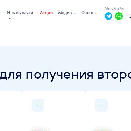
Мы онлайн
а
Иные услуги
Акции
Медиа
О нас
для получения втор
пн-пт: 10.00 - 19.00
сб, вс: выходной