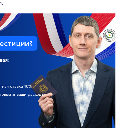
и.
естиции?
вая:
тная ставка 10%
крывать ваши расходы.