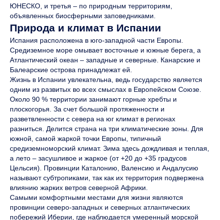
ЮНЕСКО, и третья – по природным территориям,
объявленных биосферными заповедниками.
Природа и климат в Испании
Испания расположена в юго-западной части Европы.
Средиземное море омывает восточные и южные берега, а
Атлантический океан – западные и северные. Канарские и
Балеарские острова принадлежат ей.
Жизнь в Испании увлекательна, ведь государство является
одним из развитых во всех смыслах в Европейском Союзе.
Около 90 % территории занимают горные хребты и
плоскогорья. За счет большой протяженности и
разветвленности с севера на юг климат в регионах
разниться. Делится страна на три климатические зоны. Для
южной, самой жаркой точки Европы, типичный
средиземноморский климат. Зима здесь дождливая и теплая,
а лето – засушливое и жаркое (от +20 до +35 градусов
Цельсия). Провинции Каталонию, Валенсию и Андалусию
называют субтропиками, так как их территория подвержена
влиянию жарких ветров северной Африки.
Самыми комфортными местами для жизни являются
провинции северо-западных и северных атлантических
побережий Иберии, где наблюдается умеренный морской