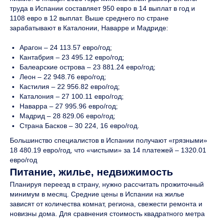
труда в Испании составляет 950 евро в 14 выплат в год и
1108 евро в 12 выплат. Выше среднего по стране
зарабатывают в Каталонии, Наварре и Мадриде:
Арагон – 24 113.57 евро/год;
Кантабрия – 23 495.12 евро/год;
Балеарские острова – 23 881.24 евро/год;
Леон – 22 948.76 евро/год;
Кастилия – 22 956.82 евро/год;
Каталония – 27 100.11 евро/год;
Наварра – 27 995.96 евро/год;
Мадрид – 28 829.06 евро/год;
Страна Басков – 30 224, 16 евро/год.
Большинство специалистов в Испании получают «грязными»
18 480.19 евро/год, что «чистыми» за 14 платежей – 1320.01
евро/год
Питание, жилье, недвижимость
Планируя переезд в страну, нужно рассчитать прожиточный
минимум в месяц. Средние цены в Испании на жилье
зависят от количества комнат, региона, свежести ремонта и
новизны дома. Для сравнения стоимость квадратного метра