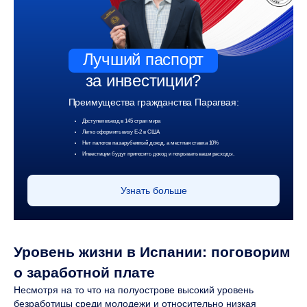
Лучший паспорт
за инвестиции?
Преимущества гражданства Парагвая:
Доступен въезд в 145 стран мира
Легко оформить визу Е-2 в США
Нет налогов на зарубежный доход, а местная ставка 10%
Инвестиции будут приносить доход и покрывать ваши расходы.
Узнать больше
Уровень жизни в Испании: поговорим
о заработной плате
Несмотря на то что на полуострове высокий уровень
безработицы среди молодежи и относительно низкая