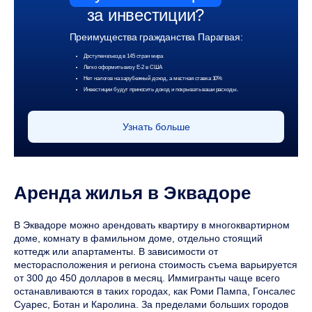
за инвестиции?
Преимущества гражданства Парагвая:
Доступен въезд в 145 стран мира
Легко оформить визу Е-2 в США
Нет налогов на зарубежный доход, а местная ставка 10%
Инвестиции будут приносить доход и покрывать ваши расходы.
Узнать больше
Аренда жилья в Эквадоре
В Эквадоре можно арендовать квартиру в многоквартирном
доме, комнату в фамильном доме, отдельно стоящий
коттедж или апартаменты. В зависимости от
месторасположения и региона стоимость съема варьируется
от 300 до 450 долларов в месяц. Иммигранты чаще всего
останавливаются в таких городах, как Роми Пампа, Гонсалес
Суарес, Ботан и Каролина. За пределами больших городов