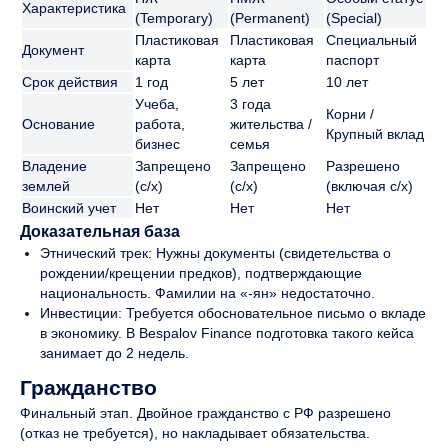
Характеристика
(Temporary)
(Permanent)
(Special)
Пластиковая
Пластиковая
Специальный
Документ
карта
карта
паспорт
Срок действия
1 год
5 лет
10 лет
Учеба,
3 года
Корни /
Основание
работа,
жительства /
Крупный вклад
бизнес
семья
Владение
Запрещено
Запрещено
Разрешено
землей
(с/х)
(с/х)
(включая с/х)
Воинский учет
Нет
Нет
Нет
Доказательная база
Этнический трек: Нужны документы (свидетельства о
рождении/крещении предков), подтверждающие
национальность. Фамилии на «-ян» недостаточно.
Инвестиции: Требуется обосновательное письмо о вкладе
в экономику. В Bespalov Finance подготовка такого кейса
занимает до 2 недель.
Гражданство
Финальный этап. Двойное гражданство с РФ разрешено
(отказ не требуется), но накладывает обязательства.