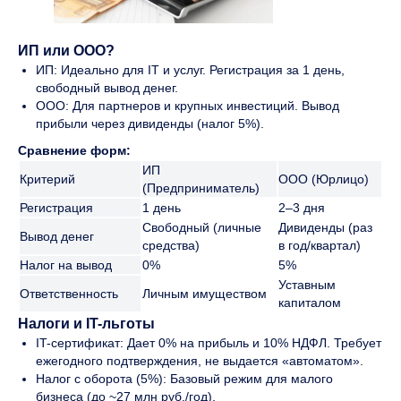
ИП или ООО?
ИП: Идеально для IT и услуг. Регистрация за 1 день,
свободный вывод денег.
ООО: Для партнеров и крупных инвестиций. Вывод
прибыли через дивиденды (налог 5%).
Сравнение форм:
ИП
Критерий
ООО (Юрлицо)
(Предприниматель)
Регистрация
1 день
2–3 дня
Свободный (личные
Дивиденды (раз
Вывод денег
средства)
в год/квартал)
Налог на вывод
0%
5%
Уставным
Ответственность
Личным имуществом
капиталом
Налоги и IT-льготы
IT-сертификат: Дает 0% на прибыль и 10% НДФЛ. Требует
ежегодного подтверждения, не выдается «автоматом».
Налог с оборота (5%): Базовый режим для малого
бизнеса (до ~27 млн руб./год).