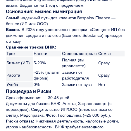
визам. Выдается на 1 год с продлением.
Основания: Бизнес-иммиграция
Самый надежный путь для клиентов Bespalov Finance —
бизнес (ИП или ООО).
Важно:
В 2025 году ужесточены проверки. «Спящее» ИП без
движения средств и налогов (Economic Substance) приведет
к отказу.
Сравнение треков ВНЖ:
Трек
Налоги
Степень контроля
Семья
Полная (вы
Бизнес (ИП)
5-20%
Сразу
управляете)
~23% (платит
Зависит от
Работа
Сразу
фирма)
работодателя
Учеба
0%
Зависит от вуза
Нет
Процедура и Риски
Срок оформления — 30-45 дней.
Документы для бизнес-ВНЖ: Анкета, Загранпаспорт (с
переводом), Свидетельство ИП/ООО (плюс выписки со
счета), Медсправка, Фото, Госпошлина (~25 000 руб.).
Риски отказа:
Фиктивная деятельность, налоговые долги,
угроза нацбезопасности. ВНЖ требует ежегодного