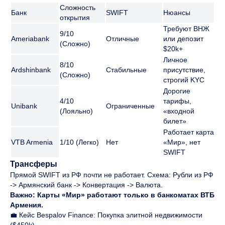
Сложность
Банк
SWIFT
Нюансы
открытия
Требуют ВНЖ
9/10
Ameriabank
Отличные
или депозит
(Сложно)
$20k+
Личное
8/10
Ardshinbank
Стабильные
присутствие,
(Сложно)
строгий KYC
Дорогие
4/10
тарифы,
Unibank
Ограниченные
(Лояльно)
«входной
билет»
Работает карта
VTB Armenia
1/10 (Легко)
Нет
«Мир», нет
SWIFT
Трансферы
Прямой SWIFT из РФ почти не работает. Схема: Рубли из РФ
-> Армянский банк -> Конвертация -> Валюта.
Важно: Карты «Мир» работают только в банкоматах ВТБ
Армения.
💼 Кейс Bespalov Finance: Покупка элитной недвижимости