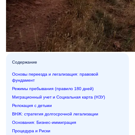
Содержание
Основы переезда и легализация: правовой
фундамент
Режимы пребывания (правило 180 дней)
Миграционный учет и Социальная карта (НЗУ)
Релокация с детьми
ВНЖ: стратегия долгосрочной легализации
Основания: Бизнес-иммиграция
Процедура и Риски