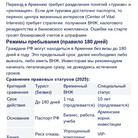
Переезд в Армению требует разделения понятий «туризм» и
«релокация». Если для туризма достаточно паспорта, то
перенос центра жизненных интересов (Center of Vital
Interests) требует стратегии: получения ВНЖ, налогового
резидентства и банковского комплаенса. Ошибки на старте
грозят блокировкой счетов и штрафами.
Режимы пребывания (правило 180 дней)
Граждане РФ могут находиться в Армении без визы до 180
дней в году. Это предельный срок: далее необходимо либо
выехать, либо иметь ВНЖ. Инвесторам мы рекомендуем
начинать легализацию сразу, не дожидаясь истечения
сроков.
Сравнение правовых статусов (2025):
Критерий
Турист
Временный
Специальный
сравнения
(Безвиз)
ВНЖ
статус
Срок
1 год
10 лет
До 180 дней
действия
(продлевается)
(продлевается)
Армянские
Бизнес, работа,
Основание
Паспорт РФ
корни,
учеба
инвестиции
Упрощенный
Риск отказа,
VIP-
Банки
комплаенс,