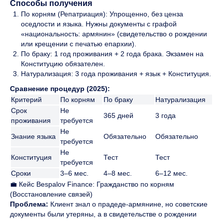
Способы получения
По корням (Репатриация): Упрощенно, без ценза
оседлости и языка. Нужны документы с графой
«национальность: армянин» (свидетельство о рождении
или крещении с печатью епархии).
По браку: 1 год проживания + 2 года брака. Экзамен на
Конституцию обязателен.
Натурализация: 3 года проживания + язык + Конституция.
Сравнение процедур (2025):
Критерий
По корням
По браку
Натурализация
Срок
Не
365 дней
3 года
проживания
требуется
Не
Знание языка
Обязательно
Обязательно
требуется
Не
Конституция
Тест
Тест
требуется
Сроки
3–6 мес.
4–8 мес.
6–12 мес.
💼 Кейс Bespalov Finance: Гражданство по корням
(Восстановление связей)
Проблема:
Клиент знал о прадеде-армянине, но советские
документы были утеряны, а в свидетельстве о рождении