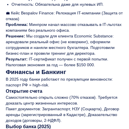
Отчетность: Обязательна даже для нулевых ИП.
💼 Кейс Bespalov Finance: Релокация IT-компании (Защита от
отказа)
Проблема:
Минпром начал массово отказывать в IT-льготах
компаниям без реального офиса.
Решение:
Мы создали для клиента Economic Substance:
арендовали реальный офис (не коворкинг), оформили
сотрудников и наняли местного бухгалтера. Подготовили
бизнес-план и провели тренинг для директора.
Результат:
IT-сертификат получен с первой попытки.
Налоговая экономия за год — более $150 000.
Финансы и Банкинг
В 2025 году банки работают по презумпции виновности:
паспорт РФ = high-risk.
Открытие счета
Самостоятельно открыть сложно (70% отказов). Требуется
доказать центр жизненных интересов.
Пакет документов: Загранпаспорт, НЗУ (Соцкарта), Договор
аренды (зарегистрированный в Кадастре), Доказательство
доходов (договоры, 2-НДФЛ).
Выбор банка (2025)