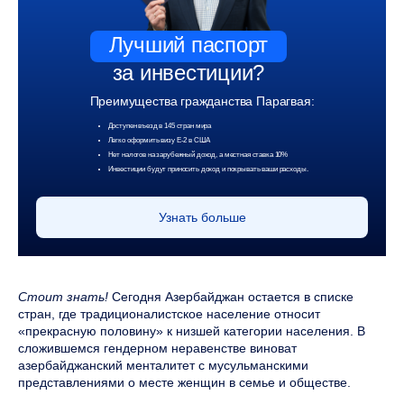
Лучший паспорт
за инвестиции?
Преимущества гражданства Парагвая:
Доступен въезд в 145 стран мира
Легко оформить визу Е-2 в США
Нет налогов на зарубежный доход, а местная ставка 10%
Инвестиции будут приносить доход и покрывать ваши расходы.
Узнать больше
Стоит знать!
Сегодня Азербайджан остается в списке
стран, где традиционалистское население относит
«прекрасную половину» к низшей категории населения. В
сложившемся гендерном неравенстве виноват
азербайджанский менталитет с мусульманскими
представлениями о месте женщин в семье и обществе.