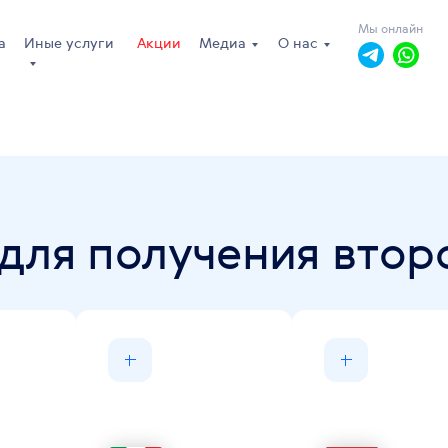
Мы онлайн
а
Иные услуги
Акции
Медиа
О нас
для получения втор
пн-пт: 10.00 - 19.00
сб, вс: выходной