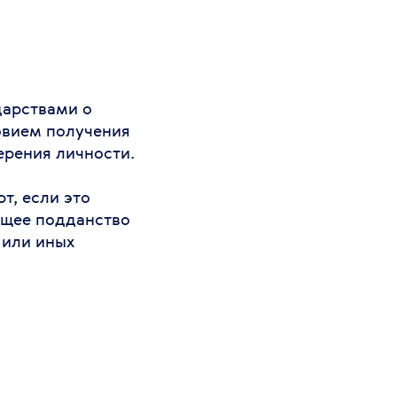
дарствами о
овием получения
ерения личности.
т, если это
ущее подданство
 или иных