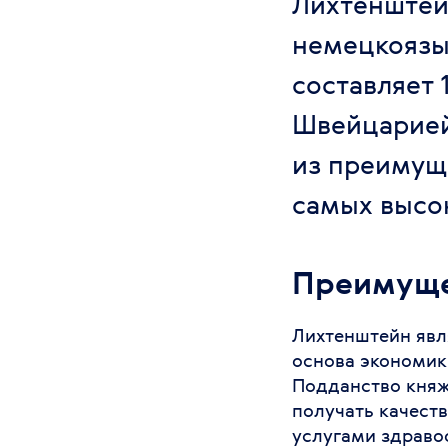
Лихтенштей
немецкоязы
составляет 
Швейцарией
из преимуще
самых высо
Преимуще
Лихтенштейн явл
основа экономик
Подданство княж
получать качест
услугами здраво