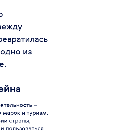
о
 между
ревратилась
 одно из
е.
ейна
еятельность –
 марок и туризм.
ии страны,
 и пользоваться