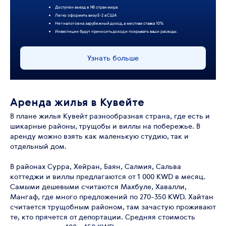
Доступен въезд в 145 стран мира
Легко оформить визу Е-2 в США
Нет налогов на зарубежный доход, а местная ставка 10%
Инвестиции будут приносить доход и покрывать ваши расходы.
Узнать больше
Аренда жилья в Кувейте
В плане жилья Кувейт разнообразная страна, где есть и
шикарные районы, трущобы и виллы на побережье. В
аренду можно взять как маленькую студию, так и
отдельный дом.
В районах Сурра, Хейран, Баян, Салмия, Сальва
коттеджи и виллы предлагаются от 1 000 KWD в месяц.
Самыми дешевыми считаются Махбуле, Хавалли,
Мангаф, где много предложений по 270-350 KWD. Хайтан
считается трущобным районом, там зачастую проживают
те, кто прячется от депортации. Средняя стоимость