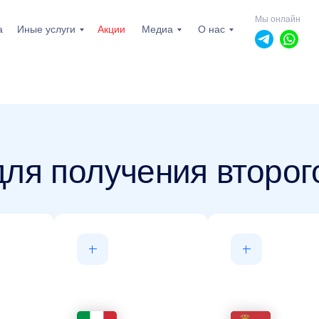
Мы онлайн
а
Иные услуги
Акции
Медиа
О нас
ля получения второг
пн-пт: 10.00 - 19.00
сб, вс: выходной