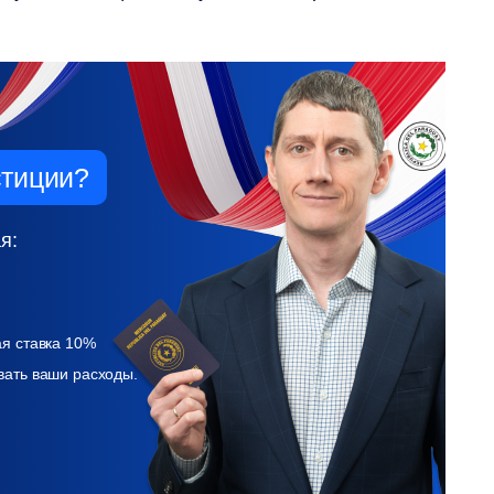
стиции?
я:
ая ставка 10%
вать ваши расходы.