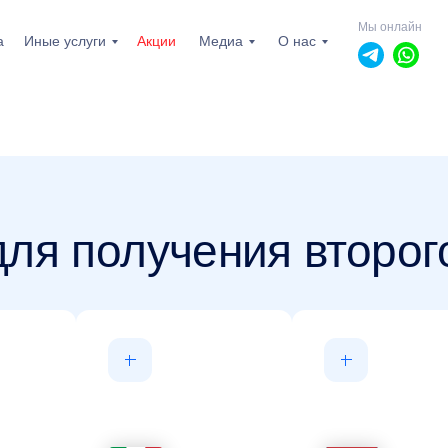
Мы онлайн
а
Иные услуги
Акции
Медиа
О нас
ля получения второг
пн-пт: 10.00 - 19.00
сб, вс: выходной