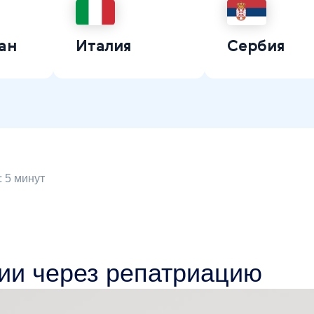
ан
Италия
Сербия
 5 минут
ии через репатриацию