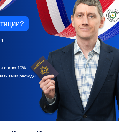
стиции?
я:
ая ставка 10%
вать ваши расходы.