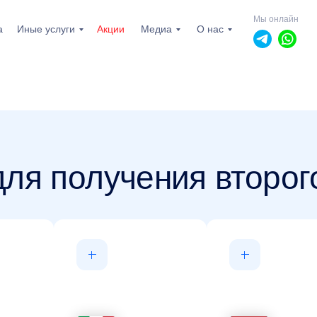
Мы онлайн
а
Иные услуги
Акции
Медиа
О нас
ля получения второг
пн-пт: 10.00 - 19.00
сб, вс: выходной