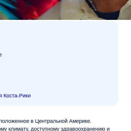
е
я Коста-Рики
сположенное в Центральной Америке.
ому климату, доступному здравоохранению и