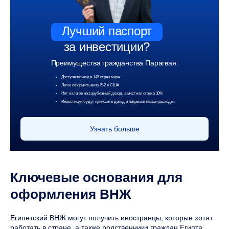
Лучший паспорт
за инвестиции?
Преимущества гражданства Парагвая:
Доступен въезд в 145 стран мира
Легко оформить визу Е-2 в США
Нет налогов на зарубежный доход, а местная ставка 10%
Инвестиции будут приносить доход и покрывать ваши расходы.
Узнать больше
Ключевые основания для
оформления ВНЖ
Египетский ВНЖ могут получить иностранцы, которые хотят
работать в стране, а также родственники граждан Египта,