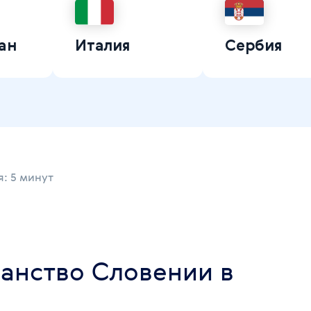
ан
Италия
Сербия
: 5 минут
данство Словении в