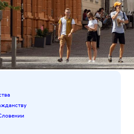
ства
ажданству
Словении