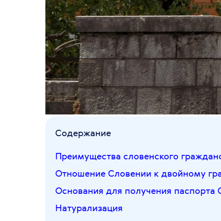
Содержание
Преимущества словенского граждан
Отношение Словении к двойному гр
Основания для получения паспорта 
Натурализация