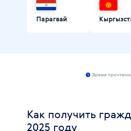
Парагвай
Кыргызст
Время прочтения
Как получить граж
2025 году