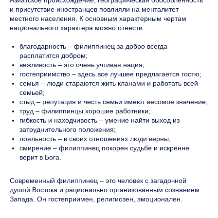
Азиатское происхождение, географическая обособленность
и присутствие иностранцев повлияли на менталитет
местного населения. К основным характерным чертам
национального характера можно отнести:
благодарность – филиппинец за добро всегда
расплатится добром;
вежливость – это очень учтивая нация;
гостеприимство – здесь все лучшее предлагается гостю;
семья – люди стараются жить кланами и работать всей
семьей;
стыд – репутация и честь семьи имеют весомое значение;
труд – филиппинцы хорошие работники;
гибкость и находчивость – умение найти выход из
затруднительного положения;
лояльность – в своих отношениях люди верны;
смирение – филиппинец покорен судьбе и искренне
верит в Бога.
Современный филиппинец – это человек с загадочной
душой Востока и рационально организованным сознанием
Запада. Он гостеприимен, религиозен, эмоционален.